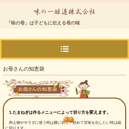
「味の母」
「味の母」は子どもに伝える母の味
TEL.04-2969-1188
〒350-1333 埼玉県狭山市上奥富1203
お母さんの知恵袋
変えます。
1.たまねぎは作るメニューによって切り方を
和え物やサラダに使う時は横に切り、炒めて甘味を出したい時は縦
に切ります。