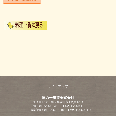
サイトマップ
味の一醸造株式会社
〒350-1333 埼玉県狭山市上奥富1203
℡：04（2954）3319 Fax:04(2954)4513
℡：04（2969）1188 Fax:04(2969)1177
営業部