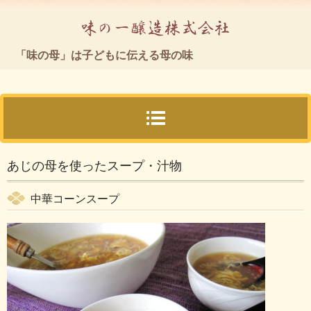
「味の母」
「味の母」は子どもに伝える母の味
TEL.04-2969-1188
〒350-1333 埼玉県狭山市上奥富1203
あじの母を使ったスープ・汁物
中華コーンスープ