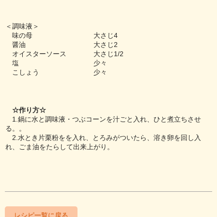
＜調味液＞
味の母 大さじ4
醤油 大さじ2
オイスターソース 大さじ1/2
塩 少々
こしょう 少々
☆作り方☆
1.鍋に水と調味液・つぶコーンを汁ごと入れ、ひと煮立ちさせ
る。。
2.水とき片栗粉をを入れ、とろみがついたら、溶き卵を回し入
れ、ごま油をたらして出来上がり。
レシピ一覧に戻る