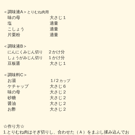
＜調味液A＞
とりむね肉用
味の母 大さじ１
塩 適量
こしょう 適量
片栗粉 適量
＜調味液B＞
２かけ分
にんにくみじん切り
１かけ分
しょうがみじん切り
豆板醤
大さじ
１
＜調味料C＞
お湯 １/２
カップ
ケチャップ 大さじ６
味の母 大さじ２
砂糖 大さじ２
醤油 大さじ２
お酢 大さじ２
☆作り方☆
1.とりむね肉はそぎ切りし、合わせた（Ａ）をまぶし揉み込んでお