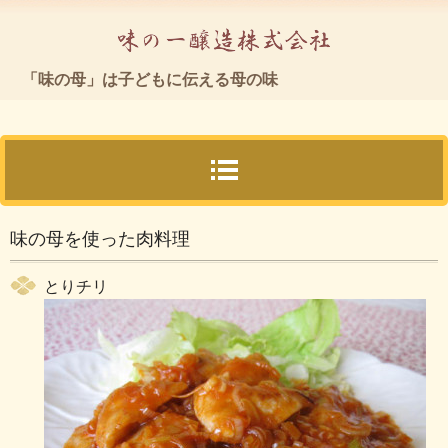
「味の母」
「味の母」は子どもに伝える母の味
TEL.04-2969-1188
〒350-1333 埼玉県狭山市上奥富1203
味の母を使った肉料理
とりチリ