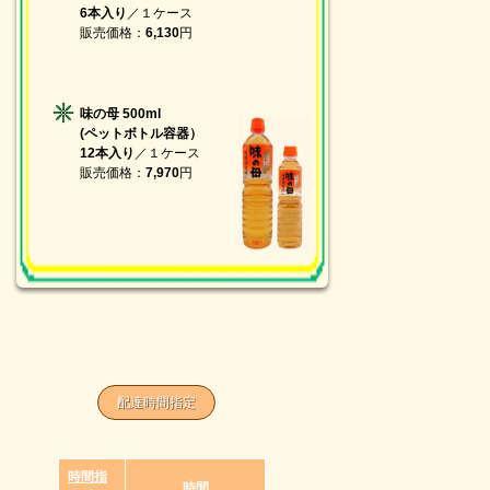
6本入り
／１ケース
販売価格：
6,
130
円
味の母 500ml
(ペットボトル容器）
12本入り
／１ケース
販売価格：
7,
970
円
配達時間指定
時間指
時間